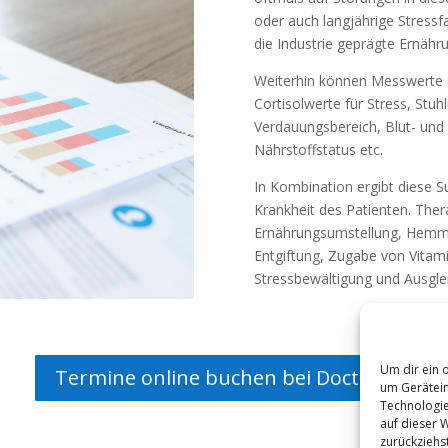
oder auch langjährige Stressf
die Industrie geprägte Ernähr
Weiterhin können Messwerte a
Cortisolwerte für Stress, Stu
Verdauungsbereich, Blut- und
Nährstoffstatus etc.
In Kombination ergibt diese S
Krankheit des Patienten. Ther
Ernährungsumstellung, Hemmu
Entgiftung, Zugabe von Vitam
Stressbewältigung und Ausgl
Um dir ein 
Termine online buchen bei Doctolib
um Gerätein
Technologie
auf dieser 
zurückziehs